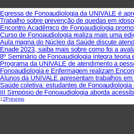
Egressa de Fonoaudiologia da UNIVALE é apr
Trabalho sobre prevenção de quedas em idoso
Encontro Acadêmico de Fonoaudiologia promov
Curso de Fonoaudiologia realiza mais uma edi
Aula magna do Núcleo da Saúde discute atend
Enade 2023, saiba mais sobre como foi a aval
8º Seminário de Fonoaudiologia integra teoria e
Programa da UNIVALE de atendimento a pessoa
Fonoaudiologia e Enfermagem realizam Encont
Alunos da UNIVALE apresentam trabalhos em
Saúde coletiva: estudantes de Fonoaudiolog
III Simpósio de Fonoaudiologia aborda acessibi
1
2
Próximo