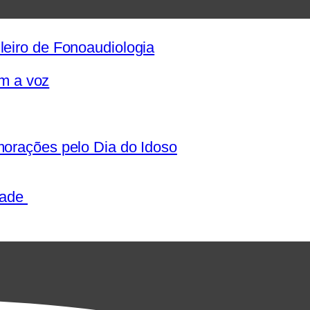
eiro de Fonoaudiologia
om a voz
orações pelo Dia do Idoso
dade