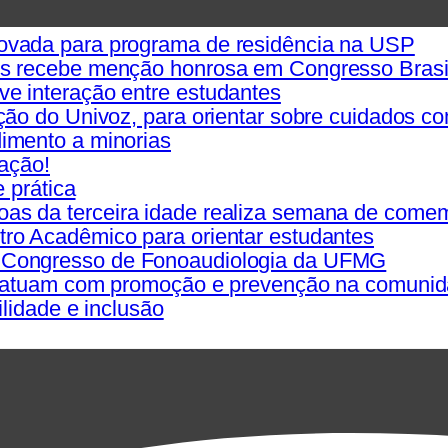
ovada para programa de residência na USP
s recebe menção honrosa em Congresso Brasil
e interação entre estudantes
ção do Univoz, para orientar sobre cuidados c
imento a minorias
iação!
 prática
s da terceira idade realiza semana de comem
ro Acadêmico para orientar estudantes
 Congresso de Fonoaudiologia da UFMG
ia atuam com promoção e prevenção na comuni
lidade e inclusão