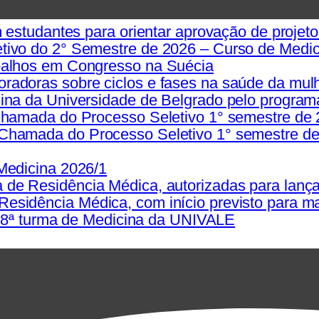
 estudantes para orientar aprovação de projet
ivo do 2° Semestre de 2026 – Curso de Medic
balhos em Congresso na Suécia
adoras sobre ciclos e fases na saúde da mul
ina da Universidade de Belgrado pelo program
Chamada do Processo Seletivo 1° semestre de 
Chamada do Processo Seletivo 1° semestre de
Medicina 2026/1
de Residência Médica, autorizadas para lança
sidência Médica, com início previsto para m
da 8ª turma de Medicina da UNIVALE