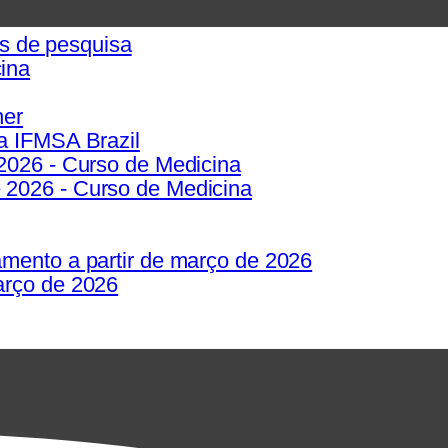
os de pesquisa
ina
her
a IFMSA Brazil
2026 - Curso de Medicina
 2026 - Curso de Medicina
mento a partir de março de 2026
arço de 2026