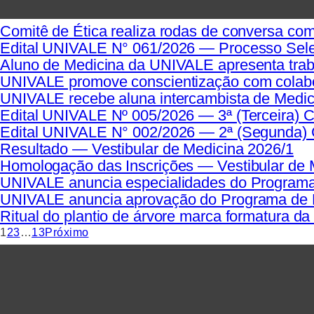
Comitê de Ética realiza rodas de conversa com
Edital UNIVALE N° 061/2026 — Processo Selet
Aluno de Medicina da UNIVALE apresenta tra
UNIVALE promove conscientização com colabor
UNIVALE recebe aluna intercambista de Medic
Edital UNIVALE Nº 005/2026 — 3ª (Terceira) 
Edital UNIVALE N° 002/2026 — 2ª (Segunda) 
Resultado — Vestibular de Medicina 2026/1
Homologação das Inscrições — Vestibular de 
UNIVALE anuncia especialidades do Programa 
UNIVALE anuncia aprovação do Programa de Re
Ritual do plantio de árvore marca formatura 
1
2
3
…
13
Próximo