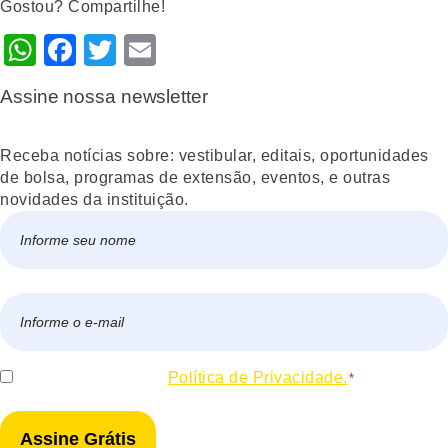
Gostou? Compartilhe!
WhatsApp
Facebook
Twitter
Email
Assine nossa newsletter
Receba notícias sobre: vestibular, editais, oportunidades
de bolsa, programas de extensão, eventos, e outras
novidades da instituição.
Nome
*
Nome
E-
mail
*
Consentir
Eu concordo com a
Política de Privacidade.
*
*