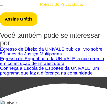
Consentir
Eu concordo com a
Política de Privacidade.
*
*
Você também pode se interessar
por:
Egresso de Direito da UNIVALE publica livro sobre
50 anos da Justiça Multiportas
Egresso de Engenharia da UNIVALE vence prêmio
em construção de infraestrutura
Conheça a Escola de Esportes da UNIVALE, um
programa que faz a diferença na comunidade