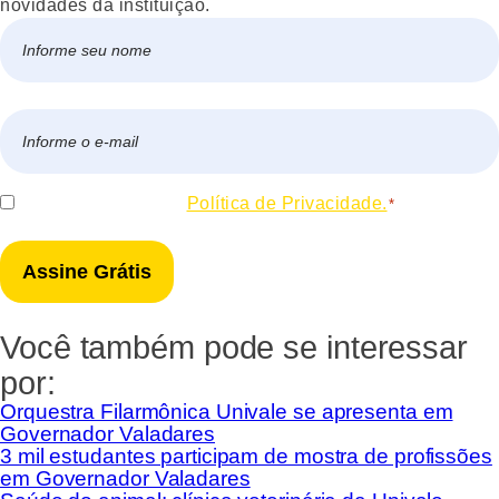
novidades da instituição.
Nome
*
Nome
E-
mail
*
Consentir
Eu concordo com a
Política de Privacidade.
*
*
Você também pode se interessar
por:
Orquestra Filarmônica Univale se apresenta em
Governador Valadares
3 mil estudantes participam de mostra de profissões
em Governador Valadares