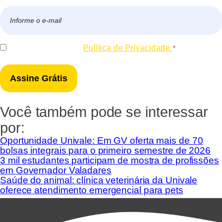
Nome
E-
mail
*
Consentir
Eu concordo com a
Política de Privacidade.
*
*
Você também pode se interessar
por:
Oportunidade Univale: Em GV oferta mais de 70
bolsas integrais para o primeiro semestre de 2026
3 mil estudantes participam de mostra de profissões
em Governador Valadares
Saúde do animal: clínica veterinária da Univale
oferece atendimento emergencial para pets