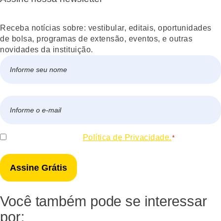
Receba notícias sobre: vestibular, editais, oportunidades
de bolsa, programas de extensão, eventos, e outras
novidades da instituição.
Nome
*
Nome
E-
mail
*
Consentir
Eu concordo com a
Política de Privacidade.
*
*
Você também pode se interessar
por: