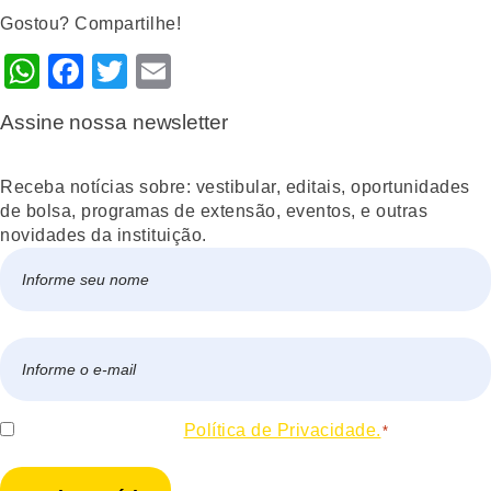
Gostou? Compartilhe!
WhatsApp
Facebook
Twitter
Email
Assine nossa newsletter
Receba notícias sobre: vestibular, editais, oportunidades
de bolsa, programas de extensão, eventos, e outras
novidades da instituição.
Nome
*
Nome
E-
mail
*
Consentir
Eu concordo com a
Política de Privacidade.
*
*