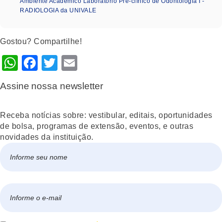
Ambiente Acadêmico Laboratório Pré-clínico de Odontologia I -
RADIOLOGIA da UNIVALE
Gostou? Compartilhe!
WhatsApp
Facebook
Twitter
Email
Assine nossa newsletter
Receba notícias sobre: vestibular, editais, oportunidades
de bolsa, programas de extensão, eventos, e outras
novidades da instituição.
Nome
*
Nome
E-
mail
*