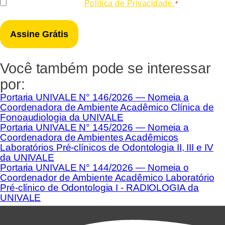
Consentir
Eu concordo com a
Política de Privacidade.
*
*
Você também pode se interessar
por:
Portaria UNIVALE N° 146/2026 — Nomeia a
Coordenadora de Ambiente Acadêmico Clínica de
Fonoaudiologia da UNIVALE
Portaria UNIVALE N° 145/2026 — Nomeia a
Coordenadora de Ambientes Acadêmicos
Laboratórios Pré-clínicos de Odontologia II, III e IV
da UNIVALE
Portaria UNIVALE N° 144/2026 — Nomeia o
Coordenador de Ambiente Acadêmico Laboratório
Pré-clínico de Odontologia I - RADIOLOGIA da
UNIVALE