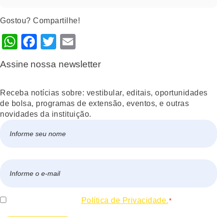
Gostou? Compartilhe!
WhatsApp
Facebook
Twitter
Email
Assine nossa newsletter
Receba notícias sobre: vestibular, editais, oportunidades
de bolsa, programas de extensão, eventos, e outras
novidades da instituição.
Nome
*
Nome
E-
mail
*
Consentir
Eu concordo com a
Política de Privacidade.
*
*