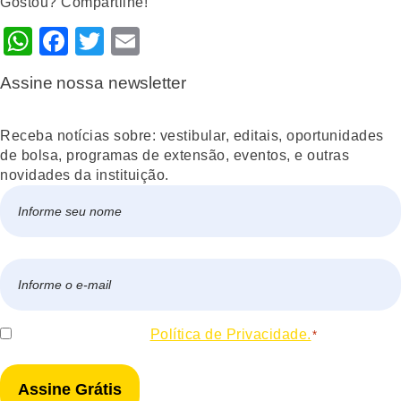
Gostou? Compartilhe!
WhatsApp
Facebook
Twitter
Email
Assine nossa newsletter
Receba notícias sobre: vestibular, editais, oportunidades
de bolsa, programas de extensão, eventos, e outras
novidades da instituição.
Nome
*
Nome
E-
mail
*
Consentir
Eu concordo com a
Política de Privacidade.
*
*