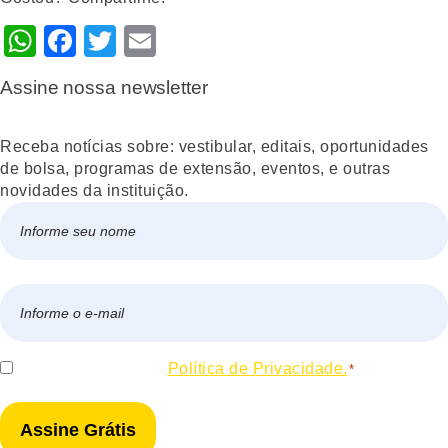
WhatsApp
Facebook
Twitter
Email
Assine nossa newsletter
Receba notícias sobre: vestibular, editais, oportunidades
de bolsa, programas de extensão, eventos, e outras
novidades da instituição.
Nome
*
Nome
E-
mail
*
Consentir
Eu concordo com a
Política de Privacidade.
*
*