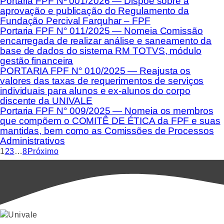
Portaria FPF Nº 001/2026 — Dispõe sobre a
aprovação e publicação do Regulamento da
Fundação Percival Farquhar – FPF
Portaria FPF N° 011/2025 — Nomeia Comissão
encarregada de realizar análise e saneamento da
base de dados do sistema RM TOTVS, módulo
gestão financeira
PORTARIA FPF N° 010/2025 — Reajusta os
valores das taxas de requerimentos de serviços
individuais para alunos e ex-alunos do corpo
discente da UNIVALE
Portaria FPF N° 009/2025 — Nomeia os membros
que compõem o COMITÊ DE ÉTICA da FPF e suas
mantidas, bem como as Comissões de Processos
Administrativos
1
2
3
…
8
Próximo