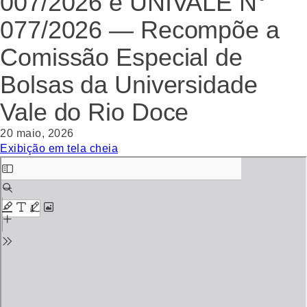
007/2026 e UNIVALE N°
077/2026 — Recompõe a
Comissão Especial de
Bolsas da Universidade
Vale do Rio Doce
20 maio, 2026
Exibição em tela cheia
Skip
to
PDF
content