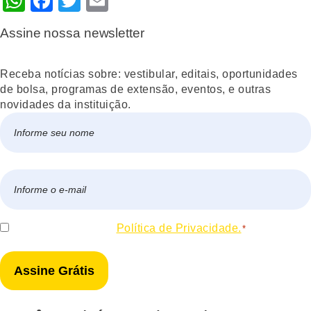
WhatsApp
Facebook
Twitter
Email
Assine nossa newsletter
Receba notícias sobre: vestibular, editais, oportunidades
de bolsa, programas de extensão, eventos, e outras
novidades da instituição.
Nome
*
Nome
E-
mail
*
Consentir
Eu concordo com a
Política de Privacidade.
*
*