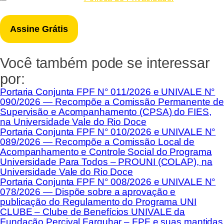
*
Você também pode se interessar
por:
Portaria Conjunta FPF N° 011/2026 e UNIVALE N°
090/2026 — Recompõe a Comissão Permanente de
Supervisão e Acompanhamento (CPSA) do FIES,
na Universidade Vale do Rio Doce
Portaria Conjunta FPF N° 010/2026 e UNIVALE N°
089/2026 — Recompõe a Comissão Local de
Acompanhamento e Controle Social do Programa
Universidade Para Todos – PROUNI (COLAP), na
Universidade Vale do Rio Doce
Portaria Conjunta FPF N° 008/2026 e UNIVALE N°
078/2026 — Dispõe sobre a aprovação e
publicação do Regulamento do Programa UNI
CLUBE – Clube de Benefícios UNIVALE da
Fundação Percival Farquhar – FPF e suas mantidas