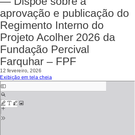
— Dispõe sobre a
aprovação e publicação do
Regimento Interno do
Projeto Acolher 2026 da
Fundação Percival
Farquhar – FPF
12 fevereiro, 2026
Exibição em tela cheia
Skip
to
PDF
content