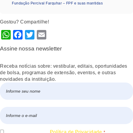
Fundação Percival Farquhar – FPF e suas mantidas
Gostou? Compartilhe!
WhatsApp
Facebook
Twitter
Email
Assine nossa newsletter
Receba notícias sobre: vestibular, editais, oportunidades
de bolsa, programas de extensão, eventos, e outras
novidades da instituição.
Nome
*
Nome
E-
mail
*
Consentir
Eu concordo com a
Política de Privacidade.
*