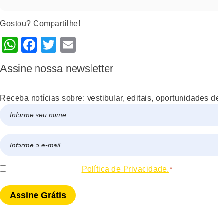
Gostou? Compartilhe!
WhatsApp
Facebook
Twitter
Email
Assine nossa newsletter
Receba notícias sobre: vestibular, editais, oportunidades d
Nome
*
Nome
E-
mail
*
Consentir
Eu concordo com a
Política de Privacidade.
*
*