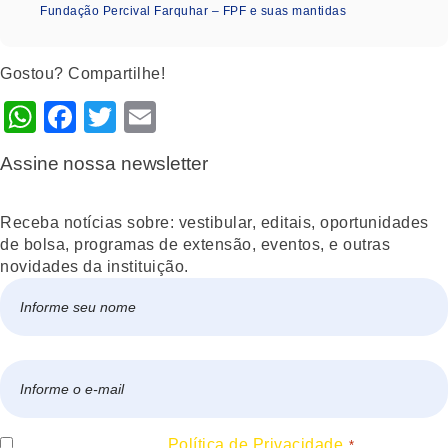
Fundação Percival Farquhar – FPF e suas mantidas
Gostou? Compartilhe!
WhatsApp
Facebook
Twitter
Email
Assine nossa newsletter
Receba notícias sobre: vestibular, editais, oportunidades
de bolsa, programas de extensão, eventos, e outras
novidades da instituição.
Nome
*
Nome
E-
mail
*
Consentir
Eu concordo com a
Política de Privacidade.
*