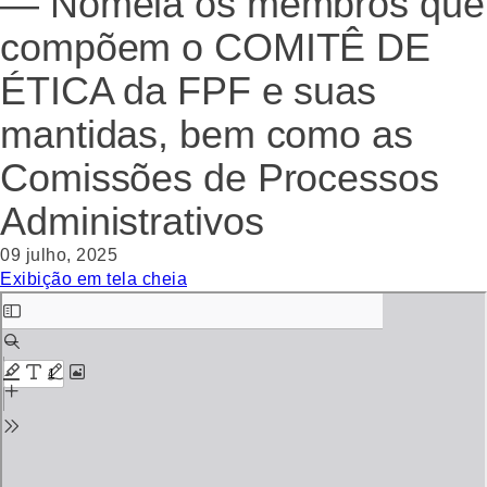
— Nomeia os membros que
compõem o COMITÊ DE
ÉTICA da FPF e suas
mantidas, bem como as
Comissões de Processos
Administrativos
09 julho, 2025
Exibição em tela cheia
Skip
to
PDF
content