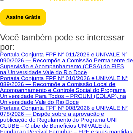
*
Você também pode se interessar
por:
Portaria Conjunta FPF N° 011/2026 e UNIVALE N°
090/2026 — Recompõe a Comissão Permanente de
Supervisão e Acompanhamento (CPSA) do FIES,
na Universidade Vale do Rio Doce
Portaria Conjunta FPF N° 010/2026 e UNIVALE N°
089/2026 — Recompõe a Comissão Local de
Acompanhamento e Controle Social do Programa
Universidade Para Todos – PROUNI (COLAP), na
Universidade Vale do Rio Doce
Portaria Conjunta FPF N° 008/2026 e UNIVALE N°
078/2026 — Dispõe sobre a aprovação e
publicação do Regulamento do Programa UNI
CLUBE – Clube de Benefícios UNIVALE da
Fundação Percival Farquhar – FPF e suas mantidas