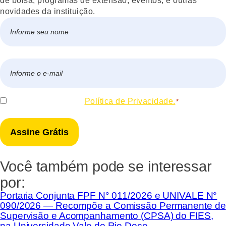
de bolsa, programas de extensão, eventos, e outras
novidades da instituição.
Nome
*
Nome
E-
mail
*
Consentir
Eu concordo com a
Política de Privacidade.
*
*
Você também pode se interessar
por:
Portaria Conjunta FPF N° 011/2026 e UNIVALE N°
090/2026 — Recompõe a Comissão Permanente de
Supervisão e Acompanhamento (CPSA) do FIES,
na Universidade Vale do Rio Doce