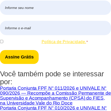
Nome
*
Nome
E-
mail
*
Consentir
Eu concordo com a
Política de Privacidade.
*
*
Você também pode se interessar
por:
Portaria Conjunta FPF N° 011/2026 e UNIVALE N°
090/2026 — Recompõe a Comissão Permanente de
Supervisão e Acompanhamento (CPSA) do FIES,
na Universidade Vale do Rio Doce
Portaria Conjunta FPF N° 010/2026 e UNIVALE N°