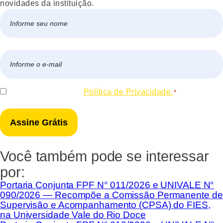
novidades da instituição.
Nome
*
Nome
E-
mail
*
Consentir
Eu concordo com a
Política de Privacidade.
*
*
Você também pode se interessar
por:
Portaria Conjunta FPF N° 011/2026 e UNIVALE N°
090/2026 — Recompõe a Comissão Permanente de
Supervisão e Acompanhamento (CPSA) do FIES,
na Universidade Vale do Rio Doce