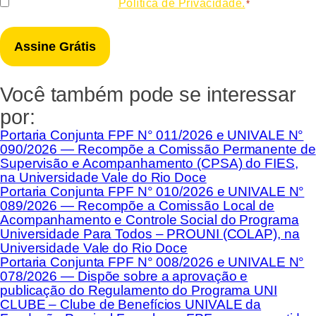
Consentir
Eu concordo com a
Política de Privacidade.
*
*
Você também pode se interessar
por:
Portaria Conjunta FPF N° 011/2026 e UNIVALE N°
090/2026 — Recompõe a Comissão Permanente de
Supervisão e Acompanhamento (CPSA) do FIES,
na Universidade Vale do Rio Doce
Portaria Conjunta FPF N° 010/2026 e UNIVALE N°
089/2026 — Recompõe a Comissão Local de
Acompanhamento e Controle Social do Programa
Universidade Para Todos – PROUNI (COLAP), na
Universidade Vale do Rio Doce
Portaria Conjunta FPF N° 008/2026 e UNIVALE N°
078/2026 — Dispõe sobre a aprovação e
publicação do Regulamento do Programa UNI
CLUBE – Clube de Benefícios UNIVALE da