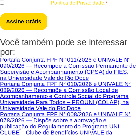
Consentir
Eu concordo com a
Política de Privacidade.
*
*
Você também pode se interessar
por:
Portaria Conjunta FPF N° 011/2026 e UNIVALE N°
090/2026 — Recompõe a Comissão Permanente de
Supervisão e Acompanhamento (CPSA) do FIES,
na Universidade Vale do Rio Doce
Portaria Conjunta FPF N° 010/2026 e UNIVALE N°
089/2026 — Recompõe a Comissão Local de
Acompanhamento e Controle Social do Programa
Universidade Para Todos – PROUNI (COLAP), na
Universidade Vale do Rio Doce
Portaria Conjunta FPF N° 008/2026 e UNIVALE N°
078/2026 — Dispõe sobre a aprovação e
publicação do Regulamento do Programa UNI
CLUBE – Clube de Benefícios UNIVALE da