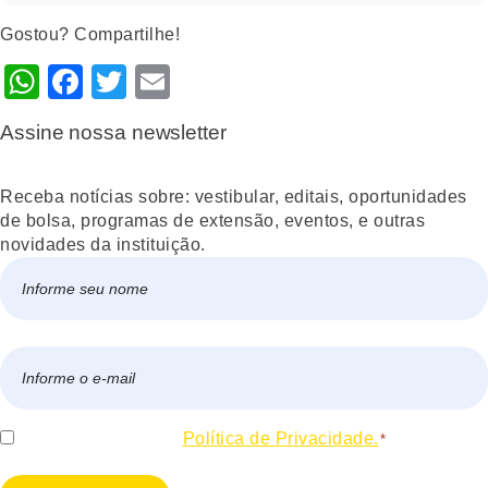
Gostou? Compartilhe!
WhatsApp
Facebook
Twitter
Email
Assine nossa newsletter
Receba notícias sobre: vestibular, editais, oportunidades
de bolsa, programas de extensão, eventos, e outras
novidades da instituição.
Nome
*
Nome
E-
mail
*
Consentir
Eu concordo com a
Política de Privacidade.
*
*