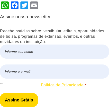
WhatsApp
Facebook
Twitter
Email
Assine nossa newsletter
Receba notícias sobre: vestibular, editais, oportunidades
de bolsa, programas de extensão, eventos, e outras
novidades da instituição.
Nome
*
Nome
E-
mail
*
Consentir
Eu concordo com a
Política de Privacidade.
*
*