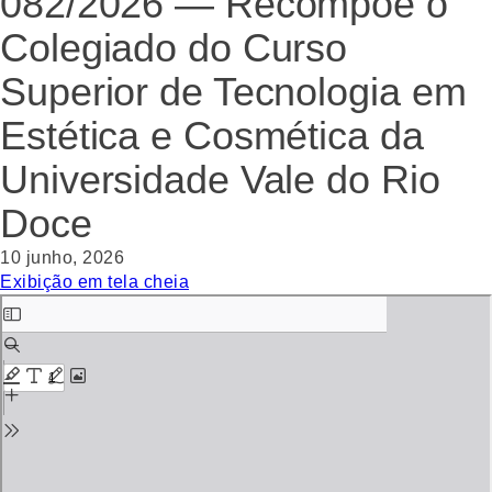
082/2026 — Recompõe o
Colegiado do Curso
Superior de Tecnologia em
Estética e Cosmética da
Universidade Vale do Rio
Doce
10 junho, 2026
Exibição em tela cheia
Skip
to
PDF
content