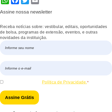
WhatsApp
Facebook
Twitter
Email
Assine nossa newsletter
Receba notícias sobre: vestibular, editais, oportunidades
de bolsa, programas de extensão, eventos, e outras
novidades da instituição.
Nome
*
Nome
E-
mail
*
Consentir
Eu concordo com a
Política de Privacidade.
*
*