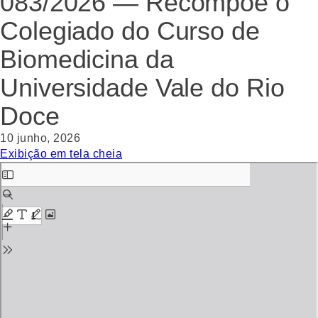
083/2026 — Recompõe o
Colegiado do Curso de
Biomedicina da
Universidade Vale do Rio
Doce
10 junho, 2026
Exibição em tela cheia
Skip
to
PDF
content