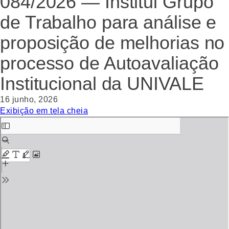
084/2026 — Institui Grupo
de Trabalho para análise e
proposição de melhorias no
processo de Autoavaliação
Institucional da UNIVALE
16 junho, 2026
Exibição em tela cheia
Skip
to
PDF
content