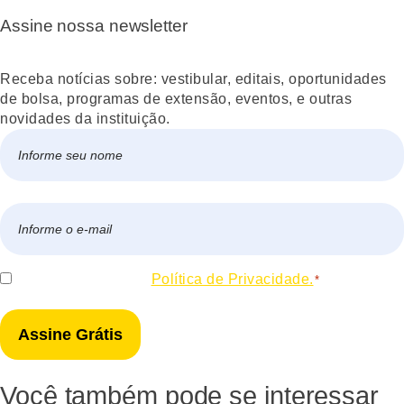
Assine nossa newsletter
Receba notícias sobre: vestibular, editais, oportunidades
de bolsa, programas de extensão, eventos, e outras
novidades da instituição.
Nome
*
Nome
E-
mail
*
Consentir
Eu concordo com a
Política de Privacidade.
*
*
Você também pode se interessar