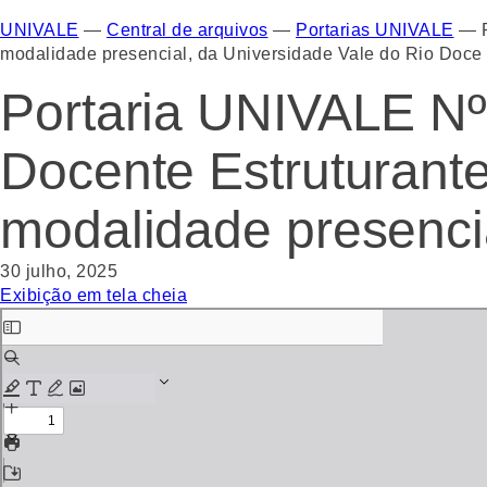
UNIVALE
—
Central de arquivos
—
Portarias UNIVALE
—
modalidade presencial, da Universidade Vale do Rio Doce
Portaria UNIVALE N
Docente Estruturant
modalidade presenci
30 julho, 2025
Exibição em tela cheia
Skip
to
PDF
content