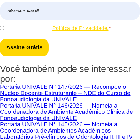
E-
mail
*
Consentir
Eu concordo com a
Política de Privacidade.
*
*
Você também pode se interessar
por:
Portaria UNIVALE N° 147/2026 — Recompõe o
Núcleo Docente Estruturante – NDE do Curso de
Fonoaudiologia da UNIVALE
Portaria UNIVALE N° 146/2026 — Nomeia a
Coordenadora de Ambiente Acadêmico Clínica de
Fonoaudiologia da UNIVALE
Portaria UNIVALE N° 145/2026 — Nomeia a
Coordenadora de Ambientes Acadêmicos
Laboratórios Pré-clínicos de Odontologia II, III e IV