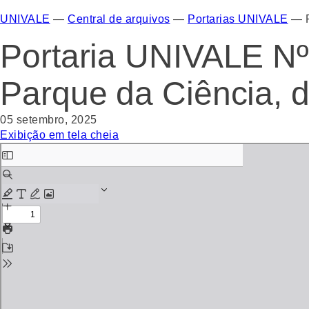
UNIVALE
—
Central de arquivos
—
Portarias UNIVALE
—
Portaria UNIVALE N
Parque da Ciência, 
05 setembro, 2025
Exibição em tela cheia
Skip
to
PDF
content