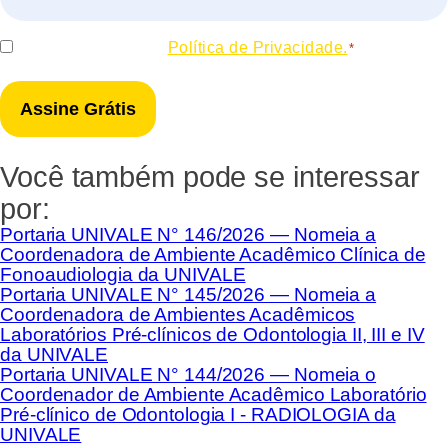
*
Consentir
Eu concordo com a
Política de Privacidade.
*
*
Você também pode se interessar
por:
Portaria UNIVALE N° 146/2026 — Nomeia a
Coordenadora de Ambiente Acadêmico Clínica de
Fonoaudiologia da UNIVALE
Portaria UNIVALE N° 145/2026 — Nomeia a
Coordenadora de Ambientes Acadêmicos
Laboratórios Pré-clínicos de Odontologia II, III e IV
da UNIVALE
Portaria UNIVALE N° 144/2026 — Nomeia o
Coordenador de Ambiente Acadêmico Laboratório
Pré-clínico de Odontologia I - RADIOLOGIA da
UNIVALE