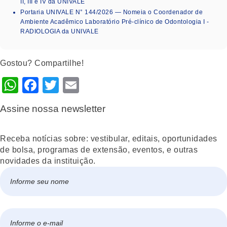
II, III e IV da UNIVALE
Portaria UNIVALE N° 144/2026 — Nomeia o Coordenador de
Ambiente Acadêmico Laboratório Pré-clínico de Odontologia I -
RADIOLOGIA da UNIVALE
Gostou? Compartilhe!
WhatsApp
Facebook
Twitter
Email
Assine nossa newsletter
Receba notícias sobre: vestibular, editais, oportunidades
de bolsa, programas de extensão, eventos, e outras
novidades da instituição.
Nome
*
Nome
E-
mail