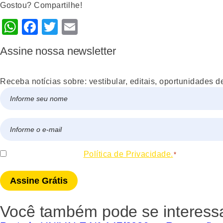
Gostou? Compartilhe!
WhatsApp
Facebook
Twitter
Email
Assine nossa newsletter
Receba notícias sobre: vestibular, editais, oportunidades d
Nome
*
Nome
E-
mail
*
Consentir
Eu concordo com a
Política de Privacidade.
*
*
Você também pode se interessa