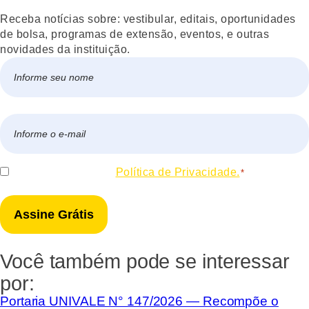
Receba notícias sobre: vestibular, editais, oportunidades
de bolsa, programas de extensão, eventos, e outras
novidades da instituição.
Nome
*
Nome
E-
mail
*
Consentir
Eu concordo com a
Política de Privacidade.
*
*
Você também pode se interessar
por:
Portaria UNIVALE N° 147/2026 — Recompõe o