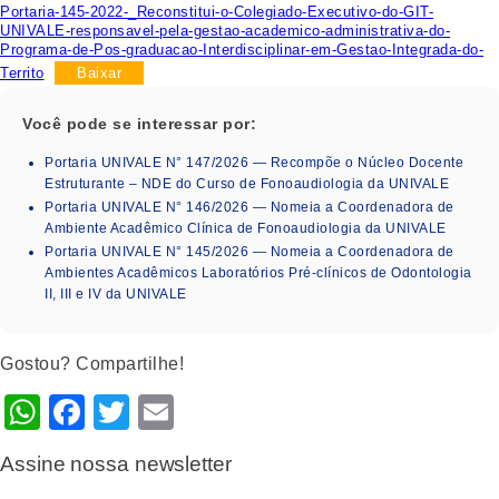
Portaria-145-2022-_Reconstitui-o-Colegiado-Executivo-do-GIT-
UNIVALE-responsavel-pela-gestao-academico-administrativa-do-
Programa-de-Pos-graduacao-Interdisciplinar-em-Gestao-Integrada-do-
Territo
Baixar
Você pode se interessar por:
Portaria UNIVALE N° 147/2026 — Recompõe o Núcleo Docente
Estruturante – NDE do Curso de Fonoaudiologia da UNIVALE
Portaria UNIVALE N° 146/2026 — Nomeia a Coordenadora de
Ambiente Acadêmico Clínica de Fonoaudiologia da UNIVALE
Portaria UNIVALE N° 145/2026 — Nomeia a Coordenadora de
Ambientes Acadêmicos Laboratórios Pré-clínicos de Odontologia
II, III e IV da UNIVALE
Gostou? Compartilhe!
WhatsApp
Facebook
Twitter
Email
Assine nossa newsletter