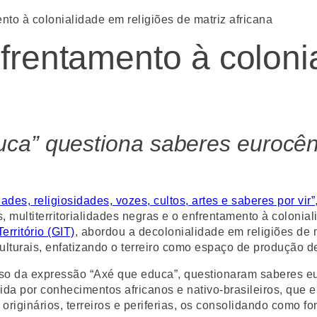
nto à colonialidade em religiões de matriz africana
frentamento à coloni
ca” questiona saberes eurocênt
idades, religiosidades, vozes, cultos, artes e saberes por vir”
, multiterritorialidades negras e o enfrentamento à colonia
erritório (GIT)
, abordou a decolonialidade em religiões de 
 culturais, enfatizando o terreiro como espaço de produção d
so da expressão “Axé que educa”, questionaram saberes eur
zida por conhecimentos africanos e nativo-brasileiros, qu
riginários, terreiros e periferias, os consolidando como f