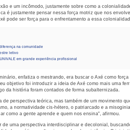
lexão e um incômodo, justamente sobre como a colonialida
a é justamente pensar nessa força motriz que nos envolve 
é pode ser força para o enfrentamento a essa colonialidad
diferença na comunidade
stre letivo
 UNIVALE em grande experiência profissional
minário, enfatiza o mestrando, era buscar o Axé como força 
eu objetivo foi introduzir a ideia de Axé como mais uma f
o da história foram contados de forma subalternizada.
 de perspectiva teórica, mas também de um movimento que
smo, a normatividade cis-hétero, o patriarcado e a misoginia
onar como a gente aprende e quem nos ensina”, afirmou.
ir de uma perspectiva interdisciplinar e decolonial, buscan