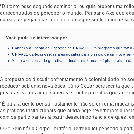
“Durante esse segundo seminário, eu quis propor uma ref
eurocentrados de perceber o mundo. Pensar o Axé que educ
consegue pegar, mas a gente consegue sentir como esse Ax
Você pode se interessar por:
Conheça a Escola de Esportes da UNIVALE, um programa que faz a 
UNIVALE dá boas-vindas a estudantes para o início de um novo seme
Visita a empresa de genética animal transforma estágio de aluna da
A proposta de discutir enfrentamento à colonialidade no se
reeducar sob uma nova ótica. Júlio Cezar acrescenta que s
posturas, valorizando saberes e conhecimentos que ao long
“É para a gente pensar justamente não só em uma mudança
as práticas institucionais que ainda hoje reverberam o raci
com os participantes a partir dessa importância de questi
O 2º Seminário Corpo-Território-Terreiro foi pensado a part