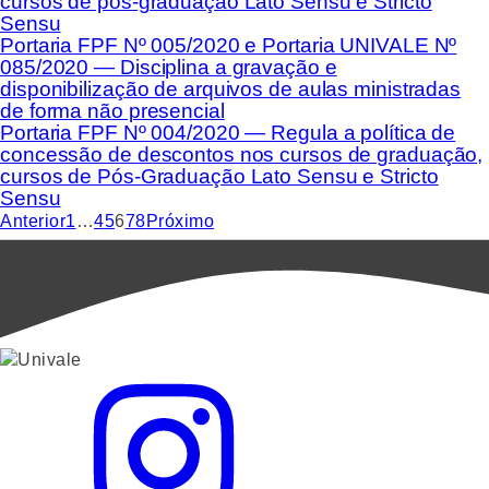
cursos de pós-graduação Lato Sensu e Stricto
Sensu
Portaria FPF Nº 005/2020 e Portaria UNIVALE Nº
085/2020 — Disciplina a gravação e
disponibilização de arquivos de aulas ministradas
de forma não presencial
Portaria FPF Nº 004/2020 — Regula a política de
concessão de descontos nos cursos de graduação,
cursos de Pós-Graduação Lato Sensu e Stricto
Sensu
Anterior
1
…
4
5
6
7
8
Próximo