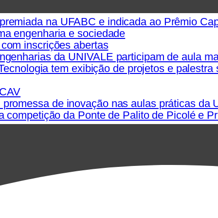
 premiada na UFABC e indicada ao Prêmio C
ma engenharia e sociedade
com inscrições abertas
Engenharias da UNIVALE participam de aula m
Tecnologia tem exibição de projetos e palestra
a CAV
promessa de inovação nas aulas práticas da U
 competição da Ponte de Palito de Picolé e Pr