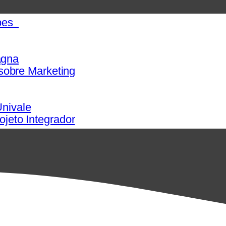
apes
agna
 sobre Marketing
nivale
ojeto Integrador