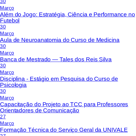
30
Março
Além do Jogo: Estratégia, Ciência e Performance no
Futebol
30
Março
Aula de Neuroanatomia do Curso de Medicina
30
Março
Banca de Mestrado — Tales dos Reis Silva
30
Março
Disciplina - Estágio em Pesquisa do Curso de
Psicologia
30
Março
Capacitação do Projeto ao TCC para Professores
Orientadores de Comunicação
27
Março
Formação Técnica do Serviço Geral da UNIVALE