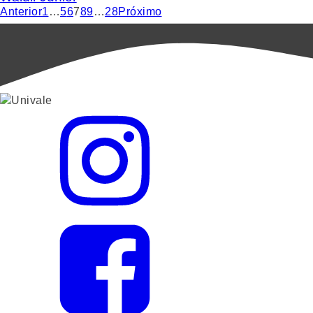
Anterior
1
…
5
6
7
8
9
…
28
Próximo