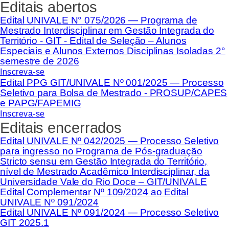
Editais abertos
Edital UNIVALE N° 075/2026 — Programa de
Mestrado Interdisciplinar em Gestão Integrada do
Território - GIT - Edital de Seleção – Alunos
Especiais e Alunos Externos Disciplinas Isoladas 2°
semestre de 2026
Inscreva-se
Edital PPG GIT/UNIVALE Nº 001/2025 — Processo
Seletivo para Bolsa de Mestrado - PROSUP/CAPES
e PAPG/FAPEMIG
Inscreva-se
Editais encerrados
Edital UNIVALE Nº 042/2025 — Processo Seletivo
para ingresso no Programa de Pós-graduação
Stricto sensu em Gestão Integrada do Território,
nível de Mestrado Acadêmico Interdisciplinar, da
Universidade Vale do Rio Doce – GIT/UNIVALE
Edital Complementar Nº 109/2024 ao Edital
UNIVALE Nº 091/2024
Edital UNIVALE Nº 091/2024 — Processo Seletivo
GIT 2025.1