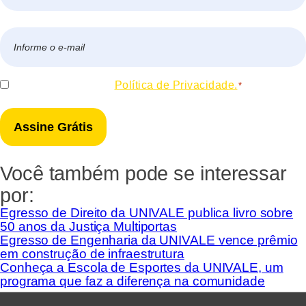
Nome
E-
mail
*
Consentir
Eu concordo com a
Política de Privacidade.
*
*
Você também pode se interessar
por:
Egresso de Direito da UNIVALE publica livro sobre
50 anos da Justiça Multiportas
Egresso de Engenharia da UNIVALE vence prêmio
em construção de infraestrutura
Conheça a Escola de Esportes da UNIVALE, um
programa que faz a diferença na comunidade