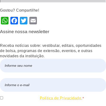
Gostou? Compartilhe!
WhatsApp
Facebook
Twitter
Email
Assine nossa newsletter
Receba notícias sobre: vestibular, editais, oportunidades
de bolsa, programas de extensão, eventos, e outras
novidades da instituição.
Nome
*
Nome
E-
mail
*
Consentir
Eu concordo com a
Política de Privacidade.
*
*