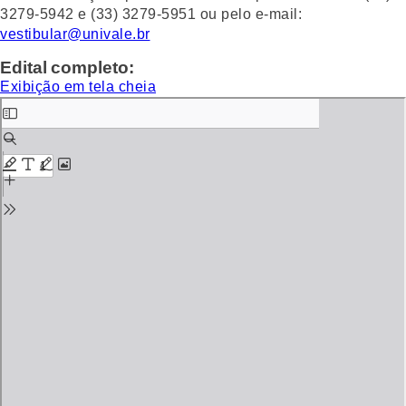
3279-5942 e (33) 3279-5951 ou pelo e-mail:
vestibular@univale.br
Edital completo:
Exibição em tela cheia
Skip
to
PDF
content