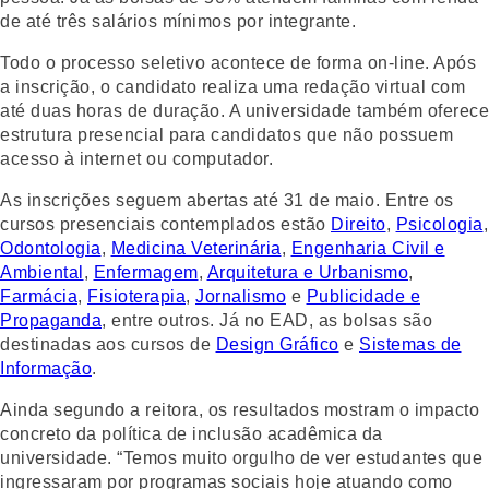
de até três salários mínimos por integrante.
Todo o processo seletivo acontece de forma on-line. Após
a inscrição, o candidato realiza uma redação virtual com
até duas horas de duração. A universidade também oferece
estrutura presencial para candidatos que não possuem
acesso à internet ou computador.
As inscrições seguem abertas até 31 de maio. Entre os
cursos presenciais contemplados estão
Direito
,
Psicologia
,
Odontologia
,
Medicina Veterinária
,
Engenharia Civil e
Ambiental
,
Enfermagem
,
Arquitetura e Urbanismo
,
Farmácia
,
Fisioterapia
,
Jornalismo
e
Publicidade e
Propaganda
, entre outros. Já no EAD, as bolsas são
destinadas aos cursos de
Design Gráfico
e
Sistemas de
Informação
.
Ainda segundo a reitora, os resultados mostram o impacto
concreto da política de inclusão acadêmica da
universidade. “Temos muito orgulho de ver estudantes que
ingressaram por programas sociais hoje atuando como