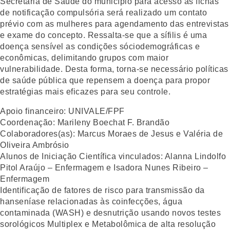
Secretaria de Saúde do município para acesso as fichas
de notificação compulsória será realizado um contato
prévio com as mulheres para agendamento das entrevistas
e exame do concepto. Ressalta-se que a sífilis é uma
doença sensível as condições sóciodemográficas e
econômicas, delimitando grupos com maior
vulnerabilidade. Desta forma, torna-se necessário políticas
de saúde pública que repensem a doença para propor
estratégias mais eficazes para seu controle.
Apoio financeiro:
UNIVALE/FPF
Coordenação:
Marileny Boechat F. Brandão
Colaboradores(as):
Marcus Moraes de Jesus e Valéria de
Oliveira Ambrósio
Alunos de Iniciação Científica vinculados:
Alanna Lindolfo
Pitol Araújo – Enfermagem e Isadora Nunes Ribeiro –
Enfermagem
Identificação de fatores de risco para transmissão da
hanseníase relacionadas às coinfecções, água
contaminada (WASH) e desnutrição usando novos testes
sorológicos Multiplex e Metabolômica de alta resolução