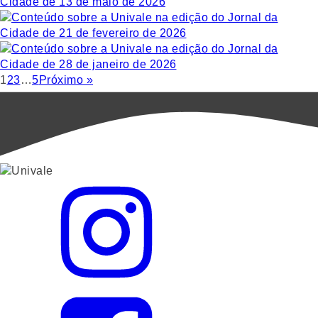
1
2
3
…
5
Próximo »