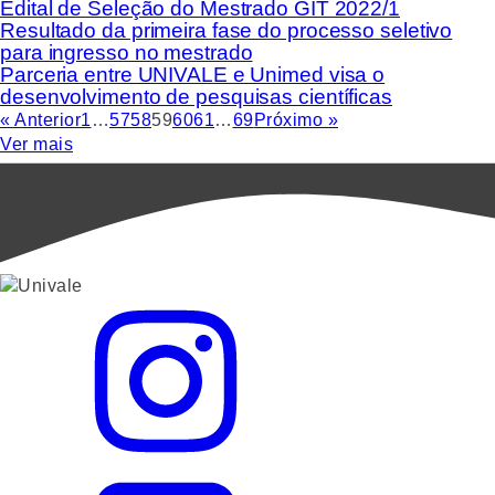
Edital de Seleção do Mestrado GIT 2022/1
Resultado da primeira fase do processo seletivo
para ingresso no mestrado
Parceria entre UNIVALE e Unimed visa o
desenvolvimento de pesquisas científicas
« Anterior
1
…
57
58
59
60
61
…
69
Próximo »
Ver mais