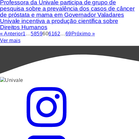
Professora da Univale participa de grupo de
pesquisa sobre a prevalência dos casos de câncer
de próstata e mama em Governador Valadares
Univale incentiva a produção científica sobre
Direitos Humanos
« Anterior
1
…
58
59
60
61
62
…
69
Próximo »
Ver mais