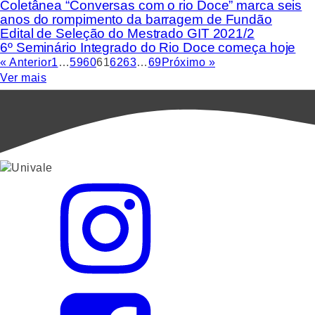
Coletânea “Conversas com o rio Doce” marca seis
anos do rompimento da barragem de Fundão
Edital de Seleção do Mestrado GIT 2021/2
6º Seminário Integrado do Rio Doce começa hoje
« Anterior
1
…
59
60
61
62
63
…
69
Próximo »
Ver mais