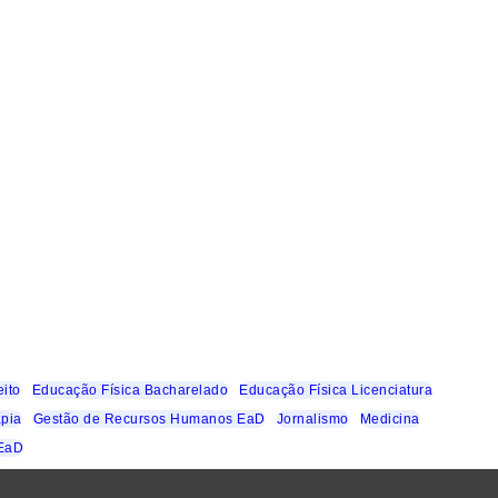
eito
Educação Física Bacharelado
Educação Física Licenciatura
apia
Gestão de Recursos Humanos EaD
Jornalismo
Medicina
 EaD