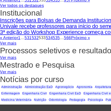
« Anterior
1
…
531
532
533
534
535
…
957
Próximo »
Ver todos os destaques
Institucional
Inscrições para Bolsas de Demanda Instituciona
Univale recebe professores para início do seme
3ª edição do Workshop Experience começa co
« Anterior
1
…
531
532
533
534
535
…
566
Próximo »
Ver mais
Processos seletivos e resultad
Ver mais
Mestrado e Pesquisa
Ver mais
Notícias por curso
Administração
Administração EaD
Agronegócio
Agronomia
Arquitetur
Enfermagem
Engenharia Civil
Engenharia Civil EaD
Engenharia Civil e
Medicina Veterinária
Nutrição
Odontologia
Pedagogia
Psicologia
Pub