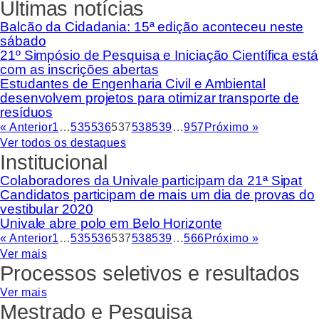
Últimas notícias
Balcão da Cidadania: 15ª edição aconteceu neste
sábado
21º Simpósio de Pesquisa e Iniciação Científica está
com as inscrições abertas
Estudantes de Engenharia Civil e Ambiental
desenvolvem projetos para otimizar transporte de
resíduos
« Anterior
1
…
535
536
537
538
539
…
957
Próximo »
Ver todos os destaques
Institucional
Colaboradores da Univale participam da 21ª Sipat
Candidatos participam de mais um dia de provas do
vestibular 2020
Univale abre polo em Belo Horizonte
« Anterior
1
…
535
536
537
538
539
…
566
Próximo »
Ver mais
Processos seletivos e resultados
Ver mais
Mestrado e Pesquisa