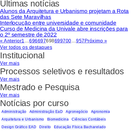
Últimas notícias
Alunos da Arquitetura e Urbanismo projetam a Rota
das Sete Maravilhas
Interlocução entre universidade e comunidade
Curso de Medicina da Univale abre inscrições para
o 2º semestre de 2022
« Anterior
1
…
696
697
698
699
700
…
957
Próximo »
Ver todos os destaques
Institucional
Ver mais
Processos seletivos e resultados
Ver mais
Mestrado e Pesquisa
Ver mais
Notícias por curso
Administração
Administração EaD
Agronegócio
Agronomia
Arquitetura e Urbanismo
Biomedicina
Ciências Contábeis
Design Gráfico EAD
Direito
Educação Física Bacharelado