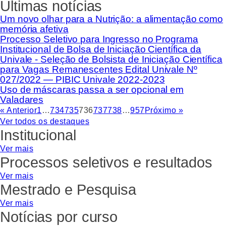
Últimas notícias
Um novo olhar para a Nutrição: a alimentação como
memória afetiva
Processo Seletivo para Ingresso no Programa
Institucional de Bolsa de Iniciação Científica da
Univale - Seleção de Bolsista de Iniciação Científica
para Vagas Remanescentes Edital Univale Nº
027/2022 — PIBIC Univale 2022-2023
Uso de máscaras passa a ser opcional em
Valadares
« Anterior
1
…
734
735
736
737
738
…
957
Próximo »
Ver todos os destaques
Institucional
Ver mais
Processos seletivos e resultados
Ver mais
Mestrado e Pesquisa
Ver mais
Notícias por curso