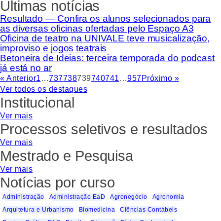
Últimas notícias
Resultado — Confira os alunos selecionados para
as diversas oficinas ofertadas pelo Espaço A3
Oficina de teatro na UNIVALE teve musicalização,
improviso e jogos teatrais
Betoneira de Ideias: terceira temporada do podcast
já está no ar
« Anterior
1
…
737
738
739
740
741
…
957
Próximo »
Ver todos os destaques
Institucional
Ver mais
Processos seletivos e resultados
Ver mais
Mestrado e Pesquisa
Ver mais
Notícias por curso
Administração
Administração EaD
Agronegócio
Agronomia
Arquitetura e Urbanismo
Biomedicina
Ciências Contábeis