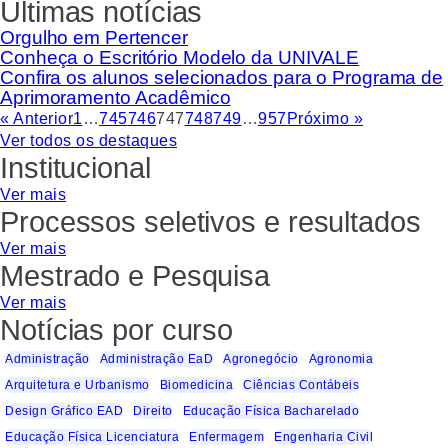
Últimas notícias
Orgulho em Pertencer
Conheça o Escritório Modelo da UNIVALE
Confira os alunos selecionados para o Programa de
Aprimoramento Acadêmico
« Anterior
1
…
745
746
747
748
749
…
957
Próximo »
Ver todos os destaques
Institucional
Ver mais
Processos seletivos e resultados
Ver mais
Mestrado e Pesquisa
Ver mais
Notícias por curso
Administração
Administração EaD
Agronegócio
Agronomia
Arquitetura e Urbanismo
Biomedicina
Ciências Contábeis
Design Gráfico EAD
Direito
Educação Física Bacharelado
Educação Física Licenciatura
Enfermagem
Engenharia Civil